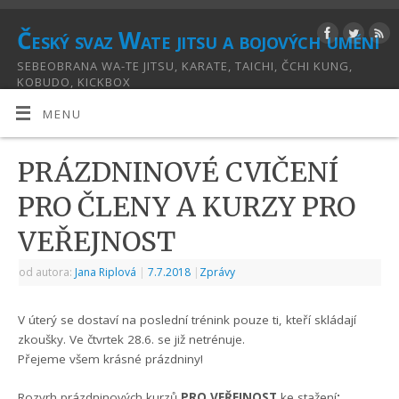
Český svaz Wate jitsu a bojových umění
SEBEOBRANA WA-TE JITSU, KARATE, TAICHI, ČCHI KUNG,
KOBUDO, KICKBOX
MENU
PRÁZDNINOVÉ CVIČENÍ
PRO ČLENY A KURZY PRO
VEŘEJNOST
od autora:
Jana Riplová
|
7.7.2018
|
Zprávy
V úterý se dostaví na poslední trénink pouze ti, kteří skládají
zkoušky. Ve čtvrtek 28.6. se již netrénuje.
Přejeme všem krásné prázdniny!
Rozvrh prázdninových kurzů
PRO VEŘEJNOST
ke stažení
: